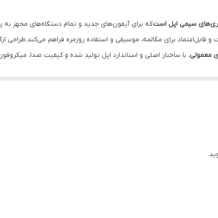
USB Type-C
ساز
iPadOS 16.4 یا بالاتر / سازگار با تمامی مدل‌های مک با نسخه macOS 12.6 یا بالاتر
ی معمولی
، با ساختار اصلی و استاندارد اپل تولید شده و کیفیت صدا، میکروفون 
پلاستیک
أخیر، نویز اضافی یا افت کیفیت در پخش موسیقی و مکالمه ایجاد نمی‌شود. ا
ین
با سیم
USB Type-C
ید.