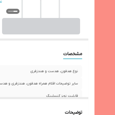
در
ن
سا
م
ج
نو
را
مشخصات
نوع هدفون، هدست و هندزفری
سایر توضیحات اقلام همراه هدفون، هندزفری و هد
قابلیت نویز کنسلینگ
نوع گوشی
توضیحات