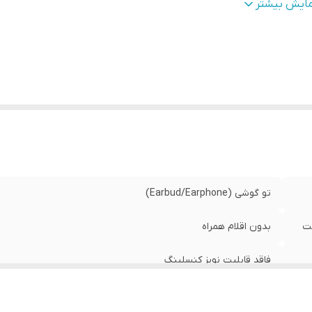
گاه‌های ارتباطی
:
USB Type-C
مایش بیشتر
یر
شخصات
:
بالاتر / ساز
سازگار با تمامی مدل‌های مک با نسخه macOS 12.6 یا بالاتر
نس بدنه
:
پلاستیک
ع اتصال
:
با سیم
بط‌ها
:
USB Type-C
تو گوشی (Earbud/Earphone)
ست
بدون اقلام همراه
فاقد قابلیت نویز کنسلینگ
دو گوشی