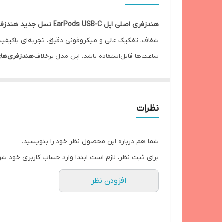
درگاه‌های ارتباطی
هندزفری اصلی اپل EarPods USB-C نسل جدید هندزفری‌های سیمی اپل است
سایر مشخصات
ساعت‌ها قابل‌استفاده باشد. این مدل برخلاف
هندزفری‌ها
جنس بدنه
کامل با آیفون‌های سری 15 و دستگاه‌های
Type-C
، هیچ ت
صدای طبیعی و طراحی رسمی اپل را ترجیح می‌دهند
.
نوع اتصال
نظرات
رابط‌ها
شما هم درباره این محصول نظر خود را بنویسید.
برای ثبت نظر، لازم است ابتدا وارد حساب کاربری خود شو
افزودن نظر