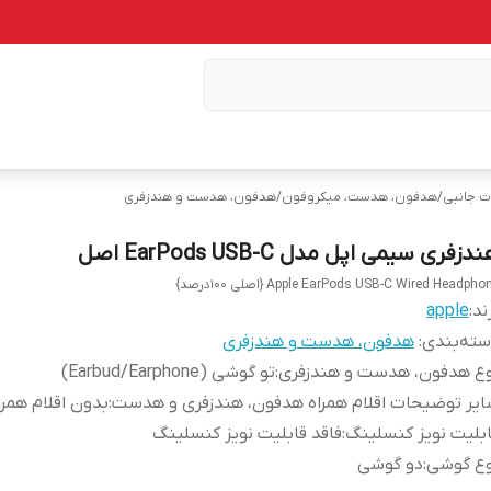
ات جانبی
/
هدفون، هدست، میکروفون
/
هدفون، هدست و هندزفری
دزفری سیمی اپل مدل EarPods USB-C اصل
Apple EarPods USB-C Wired Headpho {اصلی 100درصد}
ند:
apple
ته‌بندی
:
هدفون، هدست و هندزفری
وع هدفون، هدست و هندزفری
:
تو گوشی (Earbud/Earphone)
یر توضیحات اقلام همراه هدفون، هندزفری و هدست
:
بدون اقلام همرا
بلیت نویز کنسلینگ
:
فاقد قابلیت نویز کنسلینگ
وع گوشی
:
دو گوشی