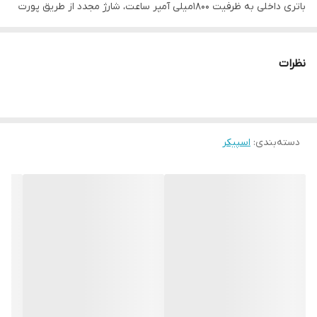
باتری داخلی به ظرفیت 1800میلی آمپر ساعت، شارژ مجدد از طریق پورت
تایپ سی
پاسخ فرکانسی برابر با 45 هرتز الی 18 کیلوهرتز و حساسیت 50 دسی
نظرات
بل،موفق به کسب استاندارد های سلامت و ایمنی محصول CE/ FCC/
RoHS
دارای یک عدد پورت ورودی میکروفون، برخوردار از هولدر میکروفون،
دسته‌بندی
:
اسپیکر
دارای چراغ LED جهت اطلاع از کارکرد باتری، مجهز به دسته جهت حمل
آسان
ساخته شده از جنس پلاستیک، مقاوم در برابر ضربه و فشار، مجهز به
نورپردازی RGB به منظور ایجاد جلوه بصری زیبا در محیط کم نور و
تاریک
برخوردار از کلید های فیزیکی بر روی بدنه جهت مدیریت موسیقی، ولوم
و Mode، اقلام همراه شامل کابل تایپ سی و میکروفون سیم دار
امکان دریافت امواج FM، پشتیبانی از فناوری TWS به منظور اتصال دو یا