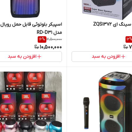
نگ ای ZQS1372
اسپیکر بلوتوثی قابل حمل رویال 
مدل RD-D31
16
%
12,500,000
12
10,500,000
7
افزودن به سبد
افزودن به سبد