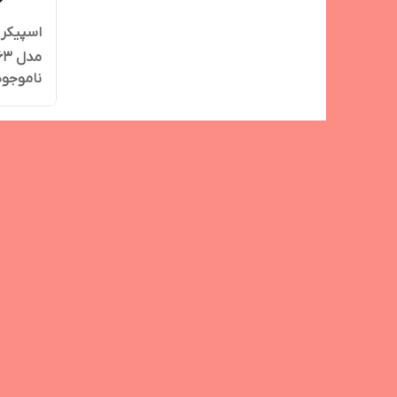
مدل ZQS6163 همراه میکروفون
ناموجود