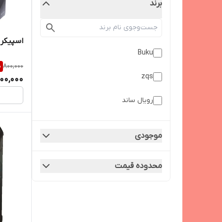
برند
اسپیکر سی
Buku
%
800,000
zqs
00,000
رویال ساند
موجودی
محدوده قیمت