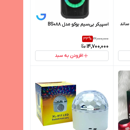
ساند
اسپیکر بی‌سیم بوکو مدل BS088
33
%
22,000,000
14,700,000
افزودن به سبد