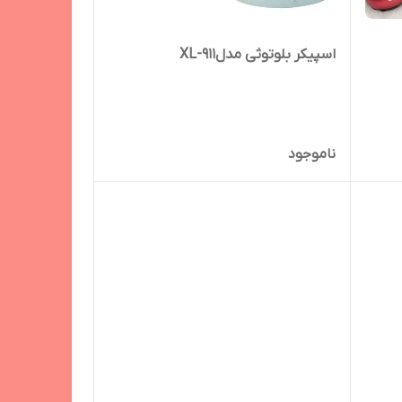
اسپیکر بلوتوثی مدلXL-911
ناموجود