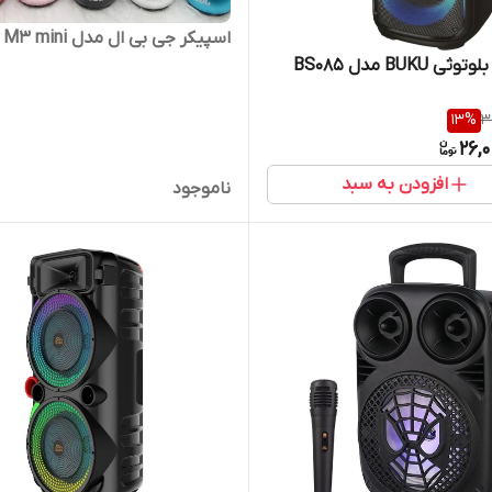
اسپیکر جی بی ال مدل M3 mini
ی BUKU مدل BS085
13
%
3
26,
افزودن به سبد
ناموجود